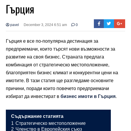
Гърция
pavel
December 3, 2024 6:51 am
0
Гърция е все по-популярна дестинация за
предприемачи, които търсят нови възможности за
развитие на своя бизнес. Страната предлага
комбинация от стратегическо местоположение,
благоприятен бизнес климат и конкурентни цени на
имотите. В тази статия ще разгледаме основните
причини, поради които повечето предприемачи
избират да инвестират в
бизнес имоти в Гърция
.
Съдържание статията
1
Стратегическо местоположение
2
Членство в Европейския съюз