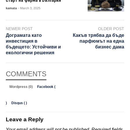
kamata
- March 3, 2025
NEWER POST
OLDER POST
Дограмата като
Какъв трябва да бъде
инвестиция в
парфюмът на една
бъдещето: Устойчиви и
бизнес дама
екологични решения
COMMENTS
Wordpress (0)
Facebook (
)
Disqus (
)
Leave a Reply
Your email address will not be published.
Required fields