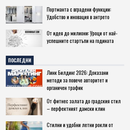
Портманта с вградени функции:
Удобство и иновация в антрето
От идея до милиони: Уроци от най-
успешните стартъпи на годината
ПОСЛЕДНИ
Линк Билдинг 2026: Доказани
методи за повече авторитет и
органичен трафик
От фитнес залата до градския стил
– перфектният дамски клин
Стилни и удобни летни рокли от