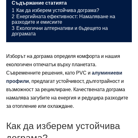
Съдържание статията
1
Как да изберем устойчива дограма?
2
Енергийната ефективност: Намаляване на
разходите и емисиите
3
Екологични алтернативи и бъдещето на
дограмата
Изборът на дограма определя комфорта и нашия
екологичен отпечатък върху планетата.
Съвременните решения, като PVC и
алуминиеви
профили
, предлагат устойчивост, дълготрайност и
възможност за рециклиране. Качествената дограма
намалява загубите на енергия и редуцира разходите
за отопление или охлаждане.
Как да изберем устойчива
дограма?