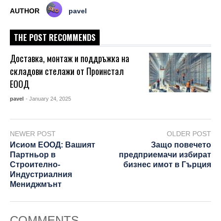
AUTHOR
pavel
THE POST RECOMMENDS
Доставка, монтаж и поддръжка на
складови стелажи от Проинстал
ЕООД
pavel
- January 24, 2025
NEWER POST
OLDER POST
Исиом ЕООД: Вашият
Защо повечето
Партньор в
предприемачи избират
Строително-
бизнес имот в Гърция
Индустриалния
Мениджмънт
COMMENTS