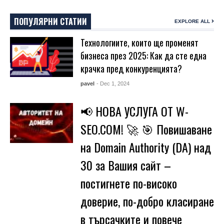
ПОПУЛЯРНИ СТАТИИ
EXPLORE ALL
Технологиите, които ще променят
бизнеса през 2025: Как да сте една
крачка пред конкуренцията?
pavel
- Dec 1, 2024
📢 НОВА УСЛУГА ОТ W-
SEO.COM! 🚀 🎯 Повишаване
на Domain Authority (DA) над
30 за Вашия сайт –
постигнете по-високо
доверие, по-добро класиране
в търсачките и повече