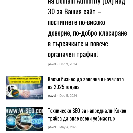
на Domain Authority (DA) над
30 за Вашия сайт –
постигнете по-високо
доверие, по-добро класиране
в търсачките и повече
органичен трафик!
pavel
- Dec 9, 2024
Какъв бизнес да започна в началото
на 2025 година
pavel
- Dec 5, 2024
Техническо SEO за напреднали: Какво
трябва да знае всеки уебмастър
pavel
- May 4, 2025