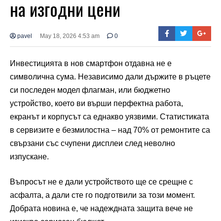
на изгодни цени
pavel
May 18, 2026 4:53 am
0
Инвестицията в нов смартфон отдавна не е
символична сума. Независимо дали държите в ръцете
си последен модел флагман, или бюджетно
устройство, което ви върши перфектна работа,
екранът и корпусът са еднакво уязвими. Статистиката
в сервизите е безмилостна – над 70% от ремонтите са
свързани със счупени дисплеи след неволно
изпускане.
Въпросът не е дали устройството ще се срещне с
асфалта, а дали сте го подготвили за този момент.
Добрата новина е, че надеждната защита вече не