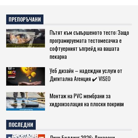
ПРЕПОРЪЧАНИ
Пътят към съвършеното тесто: Защо
програмируемата тестомесачка е
софтуерният ъпгрейд на вашата
пекарна
Уеб дизайн – надеждни услуги от
Дигитална Агенция ✔️ VISEO
Монтаж на PVC мембрани за
хидроизолация на плоски покриви
ПОСЛЕДНИ
Линк Билдинг 2026: Доказани