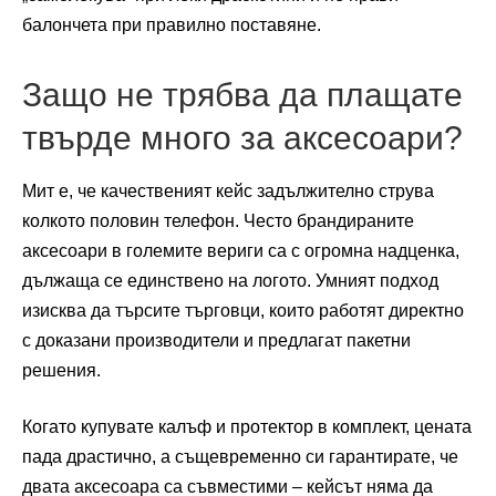
балончета при правилно поставяне.
Защо не трябва да плащате
твърде много за аксесоари?
Мит е, че качественият кейс задължително струва
колкото половин телефон. Често брандираните
аксесоари в големите вериги са с огромна надценка,
дължаща се единствено на логото. Умният подход
изисква да търсите търговци, които работят директно
с доказани производители и предлагат пакетни
решения.
Когато купувате калъф и протектор в комплект, цената
пада драстично, а същевременно си гарантирате, че
двата аксесоара са съвместими – кейсът няма да