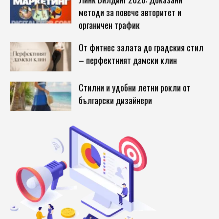
методи за повече авторитет и
органичен трафик
От фитнес залата до градския стил
– перфектният дамски клин
Стилни и удобни летни рокли от
български дизайнери