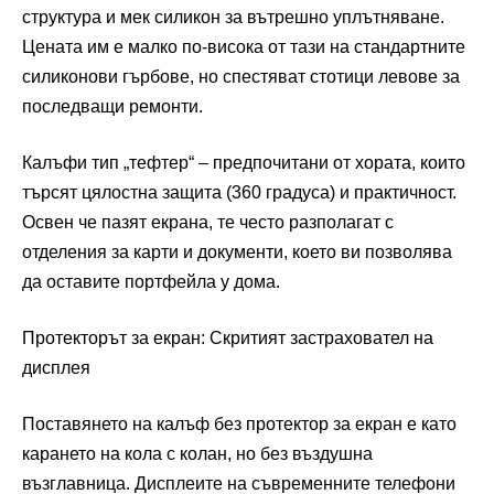
структура и мек силикон за вътрешно уплътняване.
Цената им е малко по-висока от тази на стандартните
силиконови гърбове, но спестяват стотици левове за
последващи ремонти.
Калъфи тип „тефтер“ – предпочитани от хората, които
търсят цялостна защита (360 градуса) и практичност.
Освен че пазят екрана, те често разполагат с
отделения за карти и документи, което ви позволява
да оставите портфейла у дома.
Протекторът за екран: Скритият застраховател на
дисплея
Поставянето на калъф без протектор за екран е като
карането на кола с колан, но без въздушна
възглавница. Дисплеите на съвременните телефони