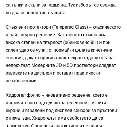
са тънки и скъпи за подмяна. Тук изборът се свежда
до два основни типа защита.
Стъклени протектори (Tempered Glass) – класическото
и най-сигурно решение. Закаленото стъкло има
висока степен на твърдост (обикновено 9H) и при
силен удар се чупи то, поемайки цялата кинетична
енергия, докато оригиналният екран отдолу остава
непокътнат. Модерните 3D и 5D протектори следват
извивките на дисплея и остават практически
незабележими.
Хидрогел фолио – иновативно решение, което е
изключително подходящо за телефони с извити
екрани и вградени под дисплея сензори за пръстови
отпечатъци. Хидрогелът има свойството да се
„самолекува“ при леки драскотини и не прави