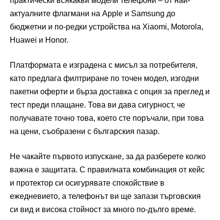
практически всякакви модели телефони – от най-
актуалните флагмани на Apple и Samsung до
бюджетни и по-редки устройства на Xiaomi, Motorola,
Huawei и Honor.
Платформата е изградена с мисъл за потребителя,
като предлага филтриране по точен модел, изгодни
пакетни оферти и бърза доставка с опция за преглед и
тест преди плащане. Това ви дава сигурност, че
получавате точно това, което сте поръчали, при това
на цени, съобразени с българския пазар.
Не чакайте първото изпускане, за да разберете колко
важна е защитата. С правилната комбинация от кейс
и протектор си осигурявате спокойствие в
ежедневието, а телефонът ви ще запази търговския
си вид и висока стойност за много по-дълго време.