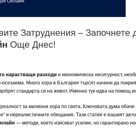
ари Онлайн
вите Затруднения – Започнете 
йн
Още Днес!
то нарастващи разходи
и икономическа несигурност, необ
о-осезаема. Много хора в България търсят начини да покри
одобрят стандарта си на живот. Именно тук идва на помощ и
а реалност за милиони хора по света. Ключовата дума обаче
не“ и нереалистичните обещания. Тази статия е вашият авто
онлайн
— методи, които изискват усилие, но гарантирано н