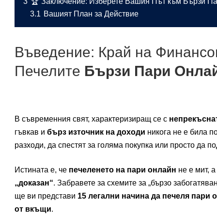
3
🏆 Заключение: Изберете Вашия Път към Бързи П
3.1
Вашият План за Действие
Въведение: Край на Финансо
Печелите
Бързи Пари Онла
В съвременния свят, характеризиращ се с
непрекъсна
гъвкав и
бърз източник на доходи
никога не е била п
разходи, да спестят за голяма покупка или просто да п
Истината е, че
печеленето на пари онлайн
не е мит, 
„доказан“
. Забравете за схемите за „бързо забогатява
ще ви представи
15 легални начина да печеля пари 
от вкъщи
.