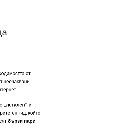
да
ходимостта от
ят неочаквани
нтернет.
 е
„легален“
и
ритетен гид, който
осят
бързи пари