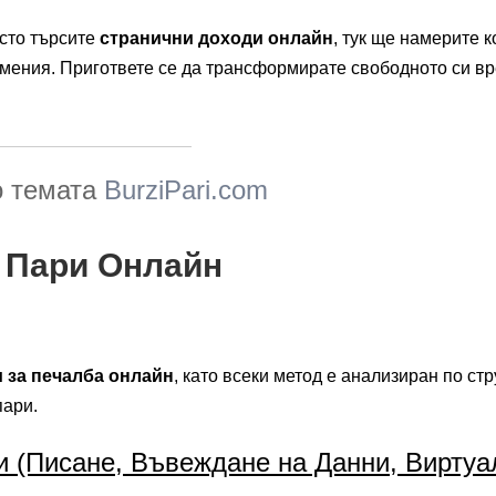
осто търсите
странични доходи онлайн
, тук ще намерите к
умения. Пригответе се да трансформирате свободното си в
о темата
BurziPari.com
 Пари Онлайн
 за печалба онлайн
, като всеки метод е анализиран по стр
пари.
ти (Писане, Въвеждане на Данни, Вирту