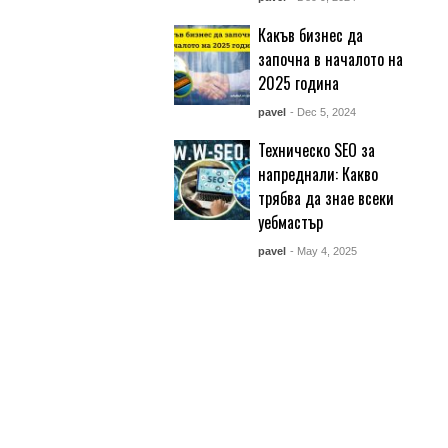
Какъв бизнес да
започна в началото на
2025 година
pavel
- Dec 5, 2024
Техническо SEO за
напреднали: Какво
трябва да знае всеки
уебмастър
pavel
- May 4, 2025