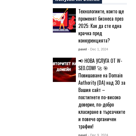
Технологиите, които ще
променят бизнеса през
2025: Как да сте една
крачка пред
конкуренцията?
pavel
- Dec 1, 2024
📢 НОВА УСЛУГА ОТ W-
SEO.COM! 🚀 🎯
Повишаване на Domain
Authority (DA) над 30 за
Вашия сайт –
постигнете по-високо
доверие, по-добро
класиране в търсачките
и повече органичен
трафик!
pavel
- Dec 9, 2024