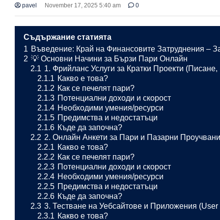
pavel
November 17, 2025 5:40 am
0
Съдържание статията
1
Въведение: Край на Финансовите Затруднения – З
2
💡 Основни Начини за Бързи Пари Онлайн
2.1
1. Фрийланс Услуги за Кратки Проекти (Писане
2.1.1
Какво е това?
2.1.2
Как се печелят пари?
2.1.3
Потенциални доходи и скорост
2.1.4
Необходими умения/ресурси
2.1.5
Предимства и недостатъци
2.1.6
Къде да започна?
2.2
2. Онлайн Анкети за Пари и Пазарни Проучван
2.2.1
Какво е това?
2.2.2
Как се печелят пари?
2.2.3
Потенциални доходи и скорост
2.2.4
Необходими умения/ресурси
2.2.5
Предимства и недостатъци
2.2.6
Къде да започна?
2.3
3. Тестване на Уебсайтове и Приложения (User 
2.3.1
Какво е това?