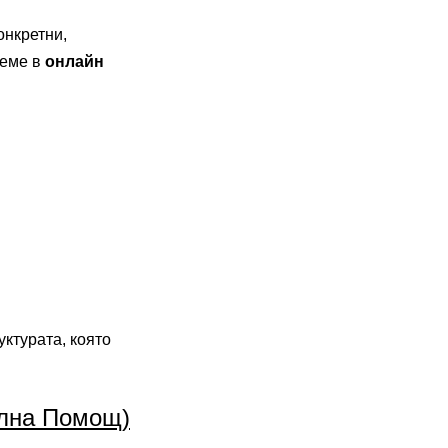
онкретни,
реме в
онлайн
уктурата, която
ална Помощ)