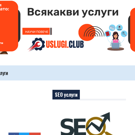
луги
SEO услуги