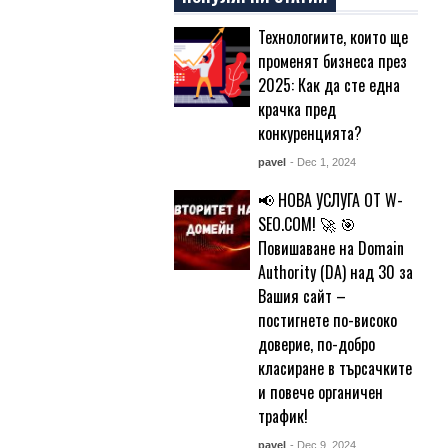
Технологиите, които ще
променят бизнеса през
2025: Как да сте една
крачка пред
конкуренцията?
pavel
- Dec 1, 2024
📢 НОВА УСЛУГА ОТ W-
SEO.COM! 🚀 🎯
Повишаване на Domain
Authority (DA) над 30 за
Вашия сайт –
постигнете по-високо
доверие, по-добро
класиране в търсачките
и повече органичен
трафик!
pavel
- Dec 9, 2024