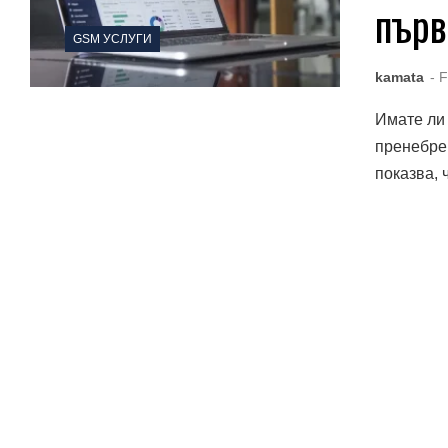
първ
GSM УСЛУГИ
kamata
- 
Имате ли 
пренебрег
показва, 