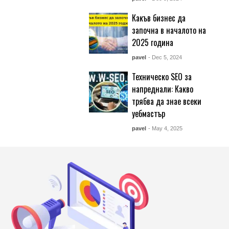
Какъв бизнес да
започна в началото на
2025 година
pavel
- Dec 5, 2024
Техническо SEO за
напреднали: Какво
трябва да знае всеки
уебмастър
pavel
- May 4, 2025