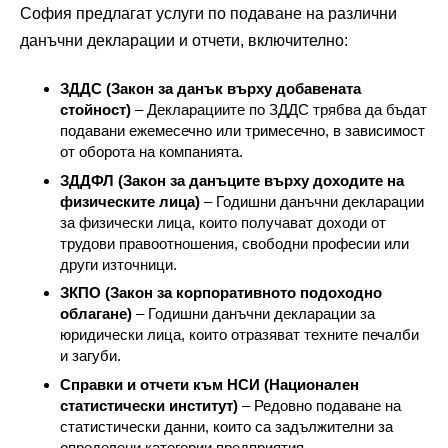
София предлагат услуги по подаване на различни
данъчни декларации и отчети, включително:
ЗДДС (Закон за данък върху добавената
стойност)
– Декларациите по ЗДДС трябва да бъдат
подавани ежемесечно или тримесечно, в зависимост
от оборота на компанията.
ЗДДФЛ (Закон за данъците върху доходите на
физическите лица)
– Годишни данъчни декларации
за физически лица, които получават доходи от
трудови правоотношения, свободни професии или
други източници.
ЗКПО (Закон за корпоративното подоходно
облагане)
– Годишни данъчни декларации за
юридически лица, които отразяват техните печалби
и загуби.
Справки и отчети към НСИ (Национален
статистически институт)
– Редовно подаване на
статистически данни, които са задължителни за
определени категории предприятия.