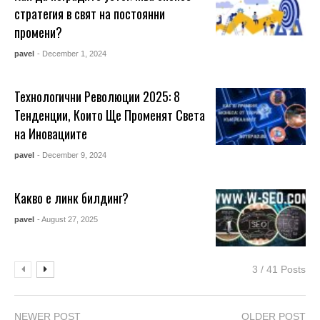
стратегия в свят на постоянни
промени?
pavel
- December 1, 2024
Технологични Революции 2025: 8
Тенденции, Които Ще Променят Света
на Иновациите
pavel
- December 9, 2024
Какво е линк билдинг?
pavel
- August 27, 2025
3 / 41 Posts
NEWER POST
OLDER POST