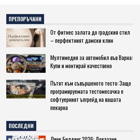
ПРЕПОРЪЧАНИ
От фитнес залата до градския стил
– перфектният дамски клин
Мултимедия за автомобил във Варна:
Купи и монтирай качествено
Пътят към съвършеното тесто: Защо
програмируемата тестомесачка е
софтуерният ъпгрейд на вашата
пекарна
ПОСЛЕДНИ
Линк Билдинг 2026: Доказани