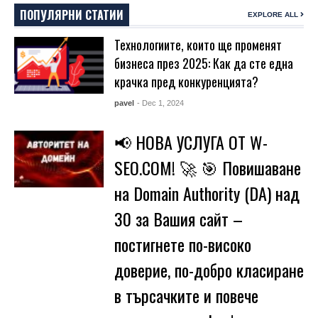
ПОПУЛЯРНИ СТАТИИ
EXPLORE ALL
Технологиите, които ще променят
бизнеса през 2025: Как да сте една
крачка пред конкуренцията?
pavel
- Dec 1, 2024
📢 НОВА УСЛУГА ОТ W-
SEO.COM! 🚀 🎯 Повишаване
на Domain Authority (DA) над
30 за Вашия сайт –
постигнете по-високо
доверие, по-добро класиране
в търсачките и повече