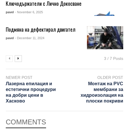
Ключодържатели с Лично Докосване
pavel
- November 6, 2025
Подмяна на дефектирал двигател
pavel
- December 11, 2024
3 / 7 Posts
NEWER POST
OLDER POST
Лазерна епилация и
Монтаж на PVC
естетични процедури
мембрани за
на добри цени в
хидроизолация на
Хасково
плоски покриви
COMMENTS