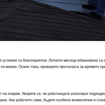
е условия са благоприятни. Летните месеци обикновено са
е по-малка. Освен това, проверете прогнозата за времето п
 на покрив. Уверете се, че работниците използват подход
лани. Ако работите сами, бъдете особено внимателни и спаз