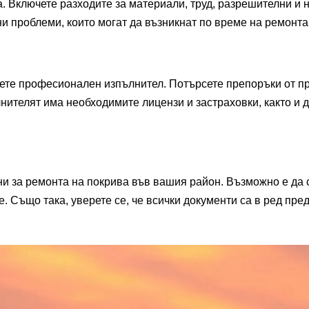
. Включете разходите за материали, труд, разрешителни и
и проблеми, които могат да възникнат по време на ремонта
мете професионален изпълнител. Потърсете препоръки от п
нителят има необходимите лицензи и застраховки, както и д
 за ремонта на покрива във вашия район. Възможно е да 
Също така, уверете се, че всички документи са в ред пре