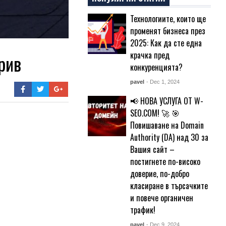
Технологиите, които ще
променят бизнеса през
2025: Как да сте една
крачка пред
рив
конкуренцията?
pavel
- Dec 1, 2024
📢 НОВА УСЛУГА ОТ W-
SEO.COM! 🚀 🎯
Повишаване на Domain
Authority (DA) над 30 за
Вашия сайт –
постигнете по-високо
доверие, по-добро
класиране в търсачките
и повече органичен
трафик!
pavel
- Dec 9, 2024