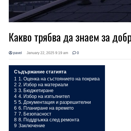
Какво трябва да знаем за доб
pavel
January 22, 2025 9:19 am
0
Съдържание статията
1
1. Оценка на състоянието на покрива
2
2. Избор на материали
3
3. Бюджетиране
4
4. Избор на изпълнител
5
5. Документация и разрешителни
6
6. Планиране на времето
7
7. Безопасност
8
8. Поддръжка след ремонта
9
Заключение