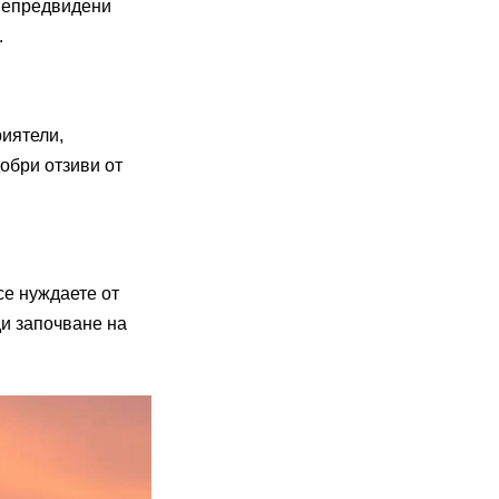
 непредвидени
.
риятели,
обри отзиви от
се нуждаете от
ди започване на