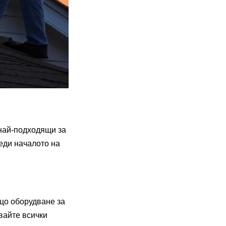
 най-подходящи за
реди началото на
ящо оборудване за
вайте всички