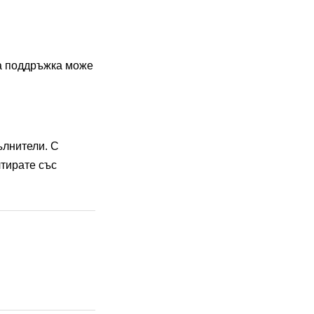
та поддръжка може
ълнители. С
лтирате със