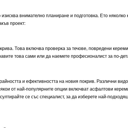
о изисква внимателно планиране и подготовка. Ето няколко 
акъв проект:
крива. Това включва проверка за течове, повредени керем
равите това сами или да наемете професионалист за по-дет
райността и ефективността на новия покрив. Различни вид
Някои от най-популярните опции включват асфалтови керем
султирайте се със специалист, за да изберете най-подходя