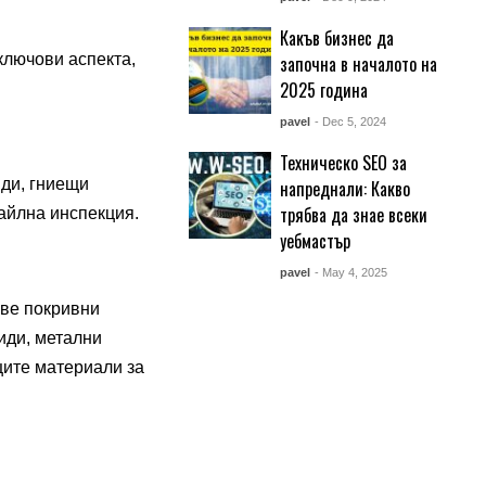
Какъв бизнес да
ключови аспекта,
започна в началото на
2025 година
pavel
- Dec 5, 2024
Техническо SEO за
иди, гниещи
напреднали: Какво
трябва да знае всеки
айлна инспекция.
уебмастър
pavel
- May 4, 2025
ове покривни
иди, метални
щите материали за