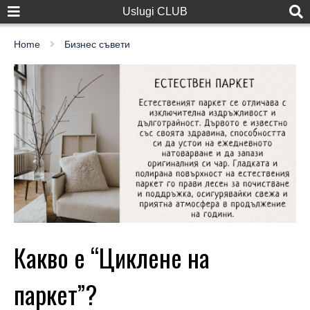
Uslugi CLUB
Home
Бизнес съвети
Какво e “Циклене на
паркет”?