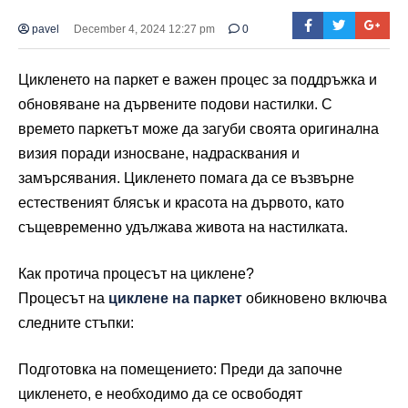
pavel
December 4, 2024 12:27 pm
0
Цикленето на паркет е важен процес за поддръжка и
обновяване на дървените подови настилки. С
времето паркетът може да загуби своята оригинална
визия поради износване, надрасквания и
замърсявания. Цикленето помага да се възвърне
естественият блясък и красота на дървото, като
същевременно удължава живота на настилката.
Как протича процесът на циклене?
Процесът на
циклене на паркет
обикновено включва
следните стъпки:
Подготовка на помещението: Преди да започне
цикленето, е необходимо да се освободят