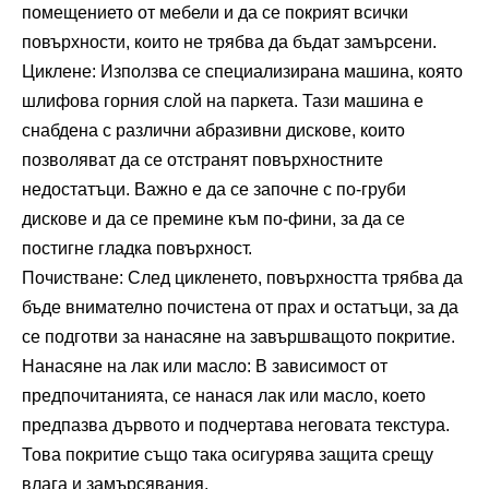
помещението от мебели и да се покрият всички
повърхности, които не трябва да бъдат замърсени.
Циклене: Използва се специализирана машина, която
шлифова горния слой на паркета. Тази машина е
снабдена с различни абразивни дискове, които
позволяват да се отстранят повърхностните
недостатъци. Важно е да се започне с по-груби
дискове и да се премине към по-фини, за да се
постигне гладка повърхност.
Почистване: След цикленето, повърхността трябва да
бъде внимателно почистена от прах и остатъци, за да
се подготви за нанасяне на завършващото покритие.
Нанасяне на лак или масло: В зависимост от
предпочитанията, се нанася лак или масло, което
предпазва дървото и подчертава неговата текстура.
Това покритие също така осигурява защита срещу
влага и замърсявания.