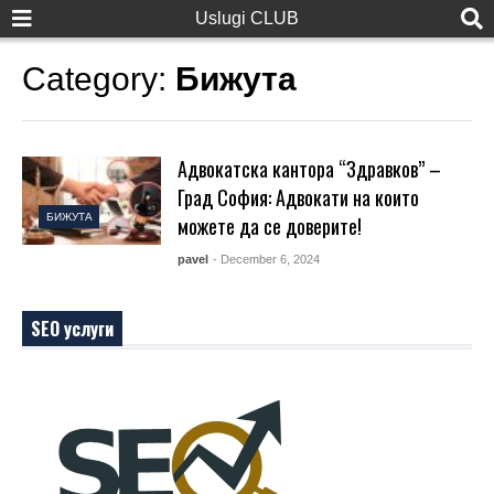
Uslugi CLUB
Category:
Бижута
Адвокатска кантора “Здравков” –
Град София: Адвокати на които
БИЖУТА
можете да се доверите!
pavel
- December 6, 2024
SEO услуги