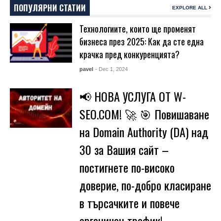
ПОПУЛЯРНИ СТАТИИ
EXPLORE ALL
Технологиите, които ще променят
бизнеса през 2025: Как да сте една
крачка пред конкуренцията?
pavel
- Dec 1, 2024
📢 НОВА УСЛУГА ОТ W-
SEO.COM! 🚀 🎯 Повишаване
на Domain Authority (DA) над
30 за Вашия сайт –
постигнете по-високо
доверие, по-добро класиране
в търсачките и повече
органичен трафик!