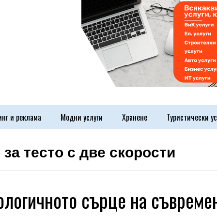
инг и реклама
Модни услуги
Хранене
Туристически ус
за тесто с две скорости
ологичното сърце на съвреме