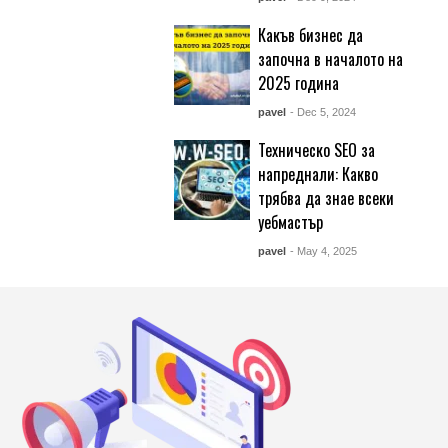
Какъв бизнес да
започна в началото на
2025 година
pavel
- Dec 5, 2024
Техническо SEO за
напреднали: Какво
трябва да знае всеки
уебмастър
pavel
- May 4, 2025