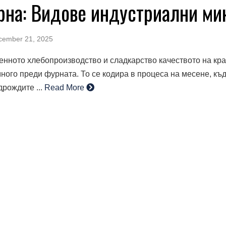
рна: Видове индустриални ми
cember 21, 2025
енното хлебопроизводство и сладкарство качеството на кр
ного преди фурната. То се кодира в процеса на месене, къ
дрождите ...
Read More