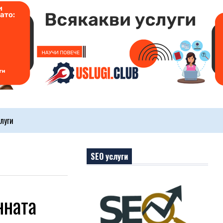
луги
SEO услуги
нната