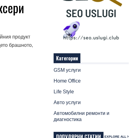
ксери
айния продукт
дето брашното,
Категории
GSM услуги
Home Office
Life Style
Авто услуги
Автомобилни ремонти и
диагностика
ПОПУЛЯРНИ СТАТИИ
EXPLORE ALL