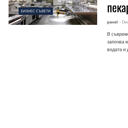
пека
БИЗНЕС СЪВЕТИ
pavel
- De
В съврем
започва м
водата и 