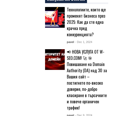
Технологиите, които ще
променят бизнеса през
2025: Как да сте една
крачка пред
конкуренцията?
pavel
- Dec 1, 2024
📢 НОВА УСЛУГА ОТ W-
SEO.COM! 🚀 🎯
Повишаване на Domain
Authority (DA) над 30 за
Вашия сайт –
постигнете по-високо
доверие, по-добро
класиране в търсачките
и повече органичен
трафик!
pavel
- Dec 9, 2024