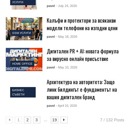
УСЛУГИ
pavel
- July 24, 2026
Калъфи и протектори за всякакви
модели телефони на изгодни цени
GSM УСЛУГИ
pavel
- May 18, 2026
Дигитален PR + AI: новата формула
за вирусно онлайн присъствие
HOME OFFICE
pavel
- May 10, 2026
Архитектура на авторитета: Защо
линк билдингът е фундаментът на
БИЗНЕС
СЪВЕТИ
вашия дигитален бранд
pavel
- April 10, 2026
...
1
2
3
19
7 / 132 Posts