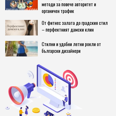
методи за повече авторитет и
органичен трафик
От фитнес залата до градския стил
– перфектният дамски клин
Стилни и удобни летни рокли от
български дизайнери