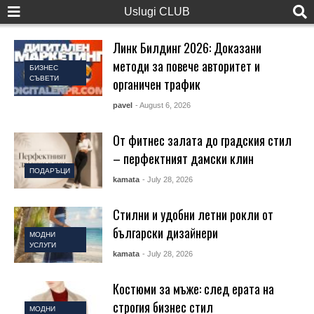
Uslugi CLUB
Линк Билдинг 2026: Доказани
методи за повече авторитет и
БИЗНЕС
СЪВЕТИ
органичен трафик
pavel
- August 6, 2026
От фитнес залата до градския стил
– перфектният дамски клин
ПОДАРЪЦИ
kamata
- July 28, 2026
Стилни и удобни летни рокли от
български дизайнери
МОДНИ
УСЛУГИ
kamata
- July 28, 2026
Костюми за мъже: след ерата на
строгия бизнес стил
МОДНИ